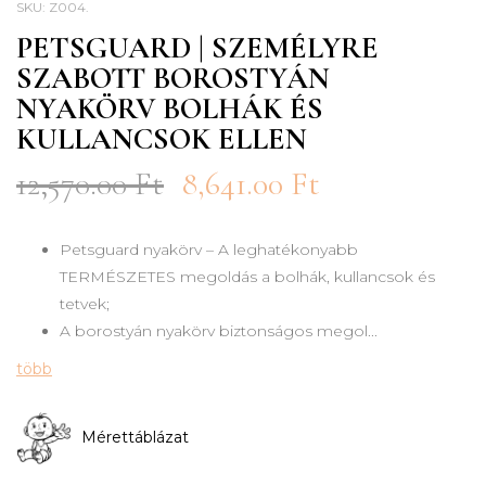
SKU:
Z004
.
PETSGUARD | SZEMÉLYRE
SZABOTT BOROSTYÁN
NYAKÖRV BOLHÁK ÉS
KULLANCSOK ELLEN
12,570.00
Ft
8,641.00
Ft
Petsguard nyakörv – A leghatékonyabb
TERMÉSZETES megoldás a bolhák, kullancsok és
tetvek;
A borostyán nyakörv biztonságos megol...
több
Mérettáblázat