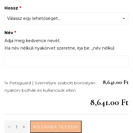
Hossz
*
Név
*
Adja meg kedvence nevét.
Ha név nélküli nyakörvet szeretne, írja be: „név nélkül
8,641.00 Ft
1x Petsguard | Személyre szabott borostyán
nyakörv bolhák és kullancsok ellen
8,641.00 Ft
KOSÁRBA TESZEM