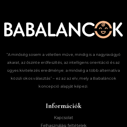
Chihuahua, Shih Tzu, Uszkár,
Pekingi palotakutya stb.)
Kisebb testű kutyák
(French bulldog, Corgi,
S | 28-36
4-9 kg
20-28 cm
Beagle, Bichon Frisé,
cm
Tacskó stb.)
Közepes testű kutyák
(Border Collie, Angol bulldog,
10-20
M | 36-
“A minőség sosem a véletlen műve, mindig is a nagyravágyó
30-40 cm
Basset hound,
kg
44 cm
akarat, az őszinte erőfeszítés, az intelligens orientáció és az
Shar Pei stb.)
ügyes kivitelezés eredménye; a minőség a több alternatíva
Nagytestű kutyák
közüli okos választás” – ez az az elv, mely a Babaláncok
(Labrador Retriever, Golden
20-40
L | 44-52
koncepció alapját képezi.
Retriever, Husky,
40-50 cm
kg
cm
Német juhász, Rottweiler,
Információk
Dobermann stb.)
Óriástestű kutyák
Kapcsolat
(Szent Bernáthegyi,
XL | 52+
Újfundlandi, Német dog,
40+ kg
50+ cm
Felhasználási feltételek