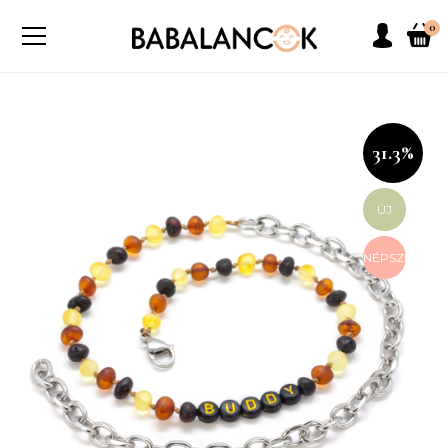
0
31.3%
ÚJ
NÉPSZERŰ