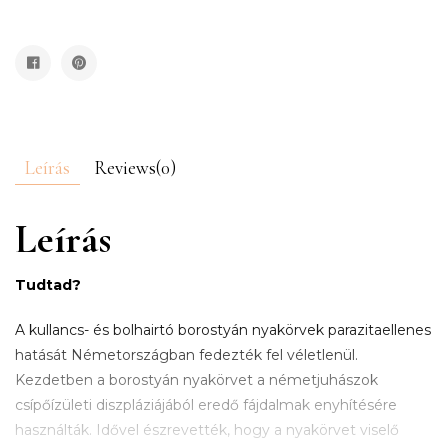
Leírás
Reviews(0)
Leírás
Tudtad?
A kullancs- és bolhairtó borostyán nyakörvek parazitaellenes
hatását Németországban fedezték fel véletlenül.
Kezdetben a borostyán nyakörvet a németjuhászok
csípőízületi diszpláziájából eredő fájdalmak enyhítésére
használták. Idővel észrevették, hogy a nyakörvet viselő