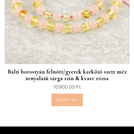
A Petsguard nyakörv kétféleképpen hat természetes
parazitaellenes szerként a kullancsok és bolhák ellen.
Borostyán nyakörv
mérettáblázat
Nyakörv
Kategória
Súly
Nyakkerület
Balti borostyán felnőtt/gyerek karkötő szett méz
mérete
árnyalatú sárga szín & kvarc rózsa
4+
XXS | 16-
Kölyök kutya/macska
11-13 cm
10,900.00
hónapos
Ft
23 cm
XS | 20-
Macska
2-6 kg
17-20 cm
MÉRETEK
28 cm
Kistestű kutyák
(Pomerániai, Máltai
selyemkutya, Yorkshire
XS | 20-
2-6 kg
17-20 cm
terrier,
28 cm