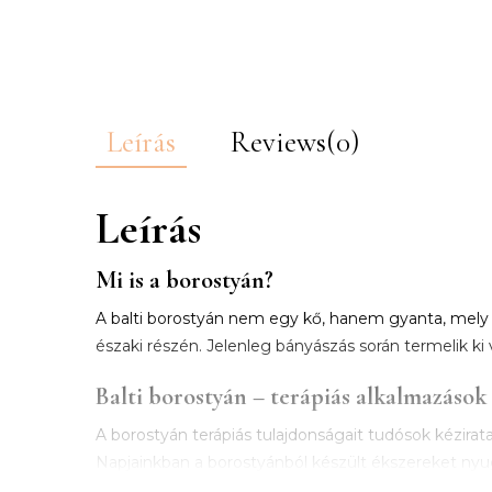
Leírás
Reviews(0)
Leírás
Mi is a borostyán?
A balti borostyán nem egy kő, hanem gyanta, mely a 
északi részén. Jelenleg bányászás során termelik ki 
Balti borostyán – terápiás alkalmazások
A borostyán terápiás tulajdonságait tudósok kézirata
Napjainkban a borostyánból készült ékszereket nyug
figyelhető meg. A borostyán, olaj, tinktúra, por, 