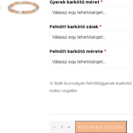
Gyerek karkötő méret
*
Felnőtt karkötő zárak
*
Felnőtt karkötő mérete
*
1x Balti borostyán felnőtt/gyerek karkötő
türkiz regalite
KOSÁRBA TESZEM