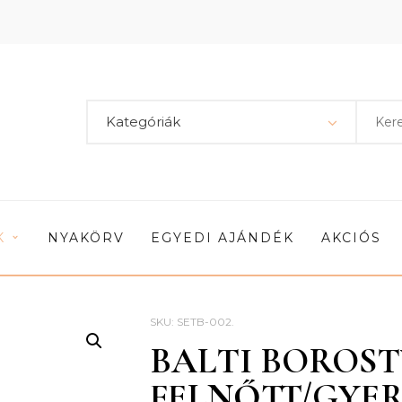
Kategóriák
K
NYAKÖRV
EGYEDI AJÁNDÉK
AKCIÓS
SKU:
SETB-002
.
BALTI BOROS
FELNŐTT/GYE