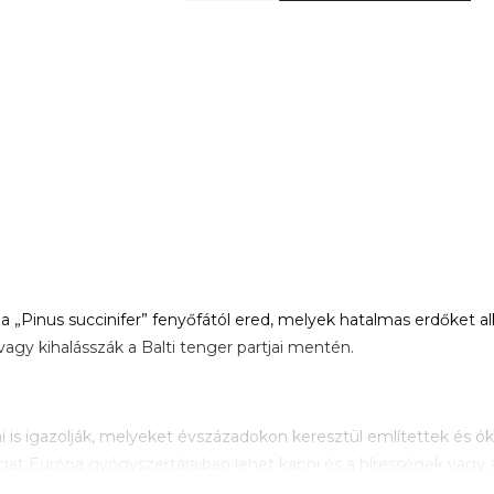
„Pinus succinifer” fenyőfától ered, melyek hatalmas erdőket alko
vagy kihalásszák a Balti tenger partjai mentén.
i is igazolják, melyeket évszázadokon keresztül említettek és óko
at Európa gyógyszertáraiban lehet kapni és a hírességek vagy a
ékszerek formájában különböző betegségek kezelésére/enyhítésér