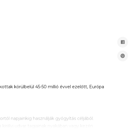
ttak körülbelül 45-50 millió évvel ezelőtt, Európa
rtól napjainkig használják gyógyítás céljából.
 királyi udvar tagjainak nyakában vagy kezén
e használható, ezek a következők: fogzás okozta