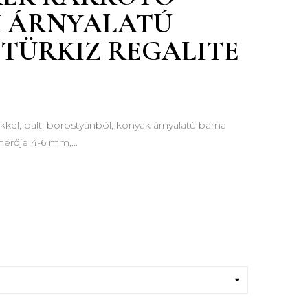
K ÁRNYALATÚ
 TÜRKIZ REGALITE
ökkel, balti borostyánból, konyak árnyalatú barna
érője 4-6 mm,...