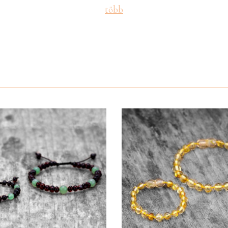
több
leti fájdalmak, ízületi gyulladások. A borostyánból készült éksze
Reviews
 A mogyorófával kombinált balti borostyán segíthet a savtúlten
 szervezet pH értékét. Ez a következő bőrbetegségek kezeléséb
t a gyomorfekély, gyomor reflux és gyomorégés.
There are no reviews yet.
a test hőmérsékletét és minimális mennyiségű olajat enged ki, mel
gged in customers who have purchased this product may write a
int 20 éves tapasztalattal rendelkezik a gyerekeknek és felnőtt
rkötő kézzel készül, bizonyos paraméterek alapján, melyek az Ö
bható kezdőbetűkkel, névvel, féldrágakövekkel, zsinórszínnel 
 gyerekek számára?
erekek számára lettek tervezve és készítve, betartván az európa
 elszakad, a gyöngyök nem szóródnak széjjel. A gyerekek számár