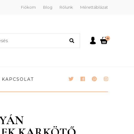
Fiókom
Blog
Rólunk
Mérettáblázat
0
KAPCSOLAT
TYÁN
REK KARKÖTŐ