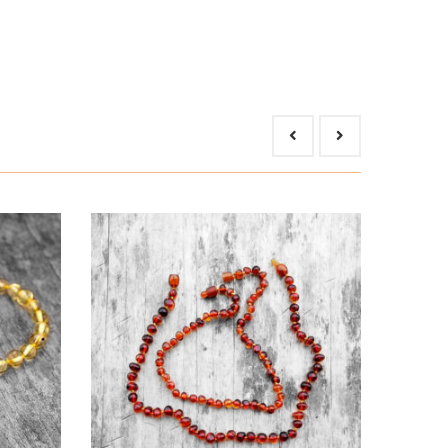
rek egyszerű viselése által a szervezet könnyebben
gés megelőzésében és kezelésében. A fa felszívja a
en/enyhítésében hasznos: pikkelysömör, akné és
y szukcinilsav tartalmú és felszívódik a bőrben,
 review.
eknek szánt borostyán ékszerek tervezése és
n gyereke életkorának felelnek meg vagy a
vagy bármilyen kő és szín kombinációval, melyek
i biztonsági előírásokat így: minden gyöngy külön
a készült borostyán ékszerek záró rendszere