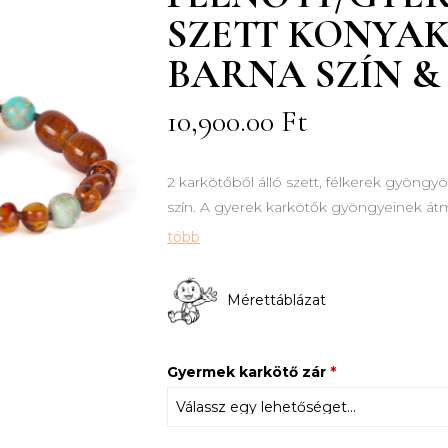
SZETT KONYA
BARNA SZÍN &
10,900.00
Ft
2 karkötőből álló szett, félkerek gyöngy
szín. A gyerek karkötők gyöngyeinek átm
több
Mérettáblázat
Gyermek karkötő zár
*