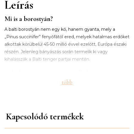
Leírás
Mi is a borostyán?
A balti borostyán nem egy kő, hanem gyanta, mely a
„Pinus succinifer” fenyőfától ered, melyek hatalmas erdőket
alkottak körülbelül 45-50 millió évvel ezelőtt, Európa északi
részén. Jelenleg bányászás során termelik ki vagy
kihalásszák a Balti tenger partjai mentén.
Balti borostyán – terápiás alkalmazások
több
A borostyán terápiás tulajdonságait tudósok kéziratai is
Reviews
igazolják, melyeket évszázadokon keresztül említettek és
ókortól napjainkig használják gyógyítás céljából.
Napjainkban a borostyánból készült ékszereket nyugat
There are no reviews yet.
Európa gyógyszertáraiban lehet kapni és a hírességek vagy
Kapcsolódó termékek
a királyi udvar tagjainak nyakában vagy kezén figyelhető
meg. A borostyán, olaj, tinktúra, por, ékszerek formájában
Only logged in customers who have purchased this