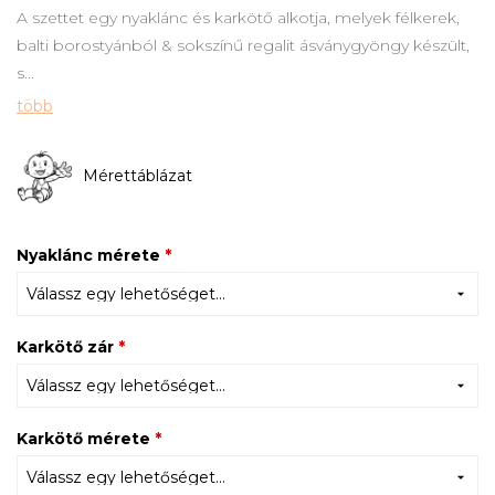
A szettet egy nyaklánc és karkötő alkotja, melyek félkerek,
balti borostyánból & sokszínű regalit ásványgyöngy készült,
s...
több
Mérettáblázat
Nyaklánc mérete
*
Karkötő zár
*
Karkötő mérete
*