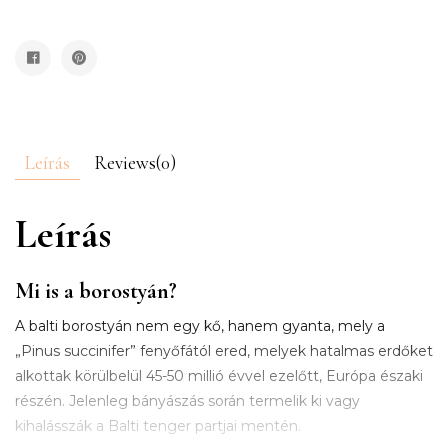
Leírás
Reviews(0)
Leírás
Mi is a borostyán?
A balti borostyán nem egy kő, hanem gyanta, mely a
„Pinus succinifer” fenyőfától ered, melyek hatalmas erdőket
alkottak körülbelül 45-50 millió évvel ezelőtt, Európa északi
részén. Jelenleg bányászás során termelik ki vagy
kihalásszák a Balti tenger partjai mentén.