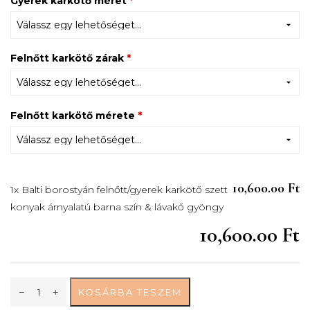
Gyerek karkötő méret
*
Felnőtt karkötő zárak
*
Felnőtt karkötő mérete
*
10,600.00 Ft
1x Balti borostyán felnőtt/gyerek karkötő szett
konyak árnyalatú barna szín & lávakő gyöngy
10,600.00 Ft
KOSÁRBA TESZEM