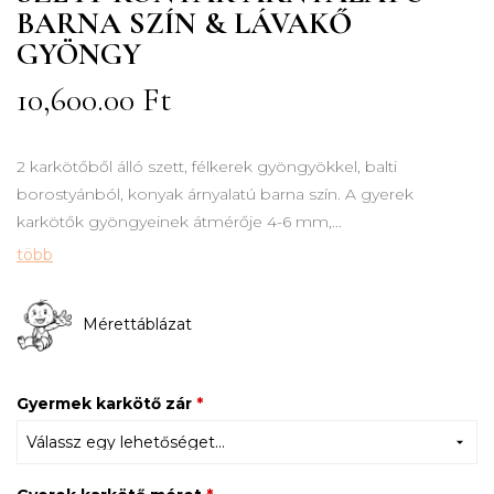
BARNA SZÍN & LÁVAKŐ
GYÖNGY
10,600.00
Ft
2 karkötőből álló szett, félkerek gyöngyökkel, balti
borostyánból, konyak árnyalatú barna szín. A gyerek
karkötők gyöngyeinek átmérője 4-6 mm,...
több
Mérettáblázat
Gyermek karkötő zár
*