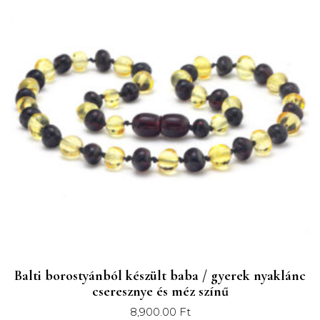
elveszett gyógymódot a nyolcvanas évek vége felé
néhány Quebec-ben élő család újraélesztette, akik újra
felfedezték a mogyorófa egyedi tulajdonságait.
Honnan származik a mogyorófa?
Tizennyolc különböző mogyorófa faj létezik. A mi,
mogyorófából készült gyöngyeik mind a Corylus Cornuta
(kaliforniai mogyoró) cserjéből származnak. Nyakláncaink
100%-os tisztaságú, természetes mogyorófából készülnek,
melyet a vadonból gyűjtünk be.
Mi is a borostyán?
A balti borostyán nem egy kő, hanem gyanta, mely a
„Pinus succinifer” fenyőfától ered, melyek hatalmas erdőket
Balti borostyánból készült baba / gyerek nyaklánc
alkottak körülbelül 45-50 millió évvel ezelőtt, Európa északi
cseresznye és méz színű
részén. Jelenleg bányászás során termelik ki vagy
8,900.00
Ft