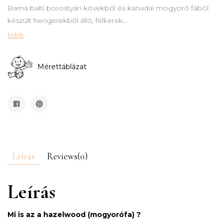
Barna
balti borostyán kövekből és kanadai mogyoró fából
készült hengerekből álló, félkerek...
több
Mérettáblázat
Leírás
Reviews(0)
Leírás
Mi is az a hazelwood (mogyorófa) ?