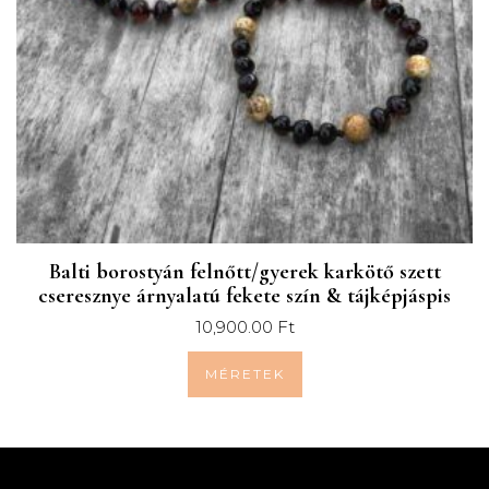
pH értékét. Ez a következő bőrbetegségek
kezelésében/enyhítésében hasznos: pikkelysömör, akné és
olyan belgyógyászati betegségek esetében is, mint a
gyomorfekély, gyomor reflux és gyomorégés.
Hogyan hat a balti borostyán?
A bőrrel való érintkezés során a borostyán átveszi a test
hőmérsékletét és minimális mennyiségű olajat enged ki,
mely szukcinilsav tartalmú és felszívódik a bőrben, ezáltal a
szervezetbe kerülve.
Balti borostyán felnőtt/gyerek karkötő szett
cseresznye árnyalatú fekete szín & tájképjáspis
A Babaláncok egy családi vállalkozás, mely több, mint 20
10,900.00
Ft
éves tapasztalattal rendelkezik a gyerekeknek és
felnőtteknek szánt borostyán ékszerek tervezése és
MÉRETEK
megvalósítása terén. A borostyán nyaklánc vagy karkötő
kézzel készül, bizonyos paraméterek alapján, melyek az Ön
gyereke életkorának felelnek meg vagy a személyes
igényeknek megfelelően és személyre szabható