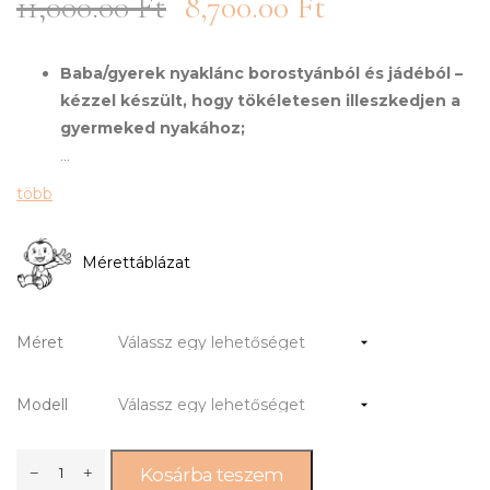
11,000.00
Ft
8,700.00
Ft
Baba/gyerek nyaklánc borostyánból és jádéból –
kézzel készült, hogy tökéletesen illeszkedjen a
gyermeked nyakához;
...
több
Mérettáblázat
Méret
Modell
Kosárba teszem