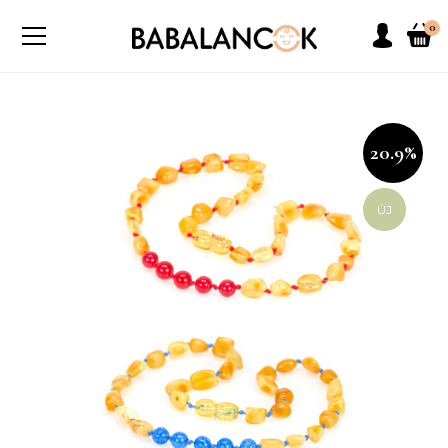
0
20.9%
ÚJ