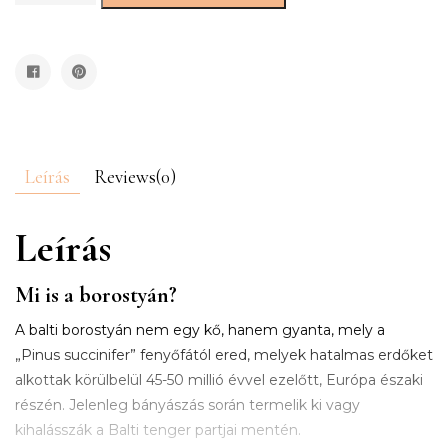
Leírás
Reviews(0)
Leírás
Mi is a borostyán?
A balti borostyán nem egy kő, hanem gyanta, mely a
„Pinus succinifer” fenyőfától ered, melyek hatalmas erdőket
alkottak körülbelül 45-50 millió évvel ezelőtt, Európa északi
részén. Jelenleg bányászás során termelik ki vagy
kihalásszák a Balti tenger partjai mentén.