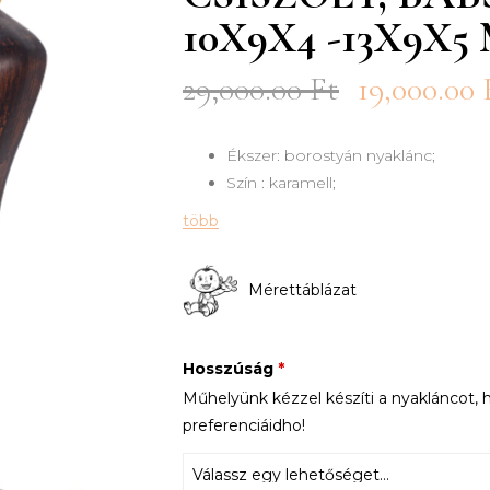
10X9X4 -13X9X5 
29,000.00
Ft
19,000.00
Ékszer: borostyán nyaklánc;
Szín : karamell;
több
Mérettáblázat
Hosszúság
*
Műhelyünk kézzel készíti a nyakláncot, h
preferenciáidho!