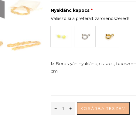
Nyaklánc kapocs
*
Válaszd ki a preferált zárórendszered!
1x Borostyán nyaklánc, csiszolt, babsze
cm.
KOSÁRBA TESZEM