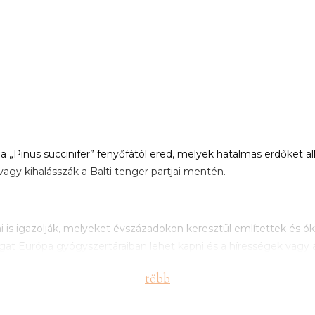
„Pinus succinifer” fenyőfától ered, melyek hatalmas erdőket alko
vagy kihalásszák a Balti tenger partjai mentén.
i is igazolják, melyeket évszázadokon keresztül említettek és óko
at Európa gyógyszertáraiban lehet kapni és a hírességek vagy a
ékszerek formájában különböző betegségek kezelésére/enyhítésér
több
leti fájdalmak, ízületi gyulladások. A borostyánból készült éksze
Reviews
 A mogyorófával kombinált balti borostyán segíthet a savtúlten