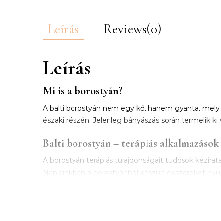
Leírás
Reviews(0)
Leírás
Mi is a borostyán?
A balti borostyán nem egy kő, hanem gyanta, mely a 
északi részén. Jelenleg bányászás során termelik ki 
Balti borostyán – terápiás alkalmazások
A borostyán terápiás tulajdonságait tudósok kézirata
Napjainkban a borostyánból készült ékszereket nyug
figyelhető meg. A borostyán, olaj, tinktúra, por, 
fájdalmak a gyerekeknél, fejfájás, izomfájdalom, ízü
tud megküzdeni a mindennapi élet okozta stresszel.