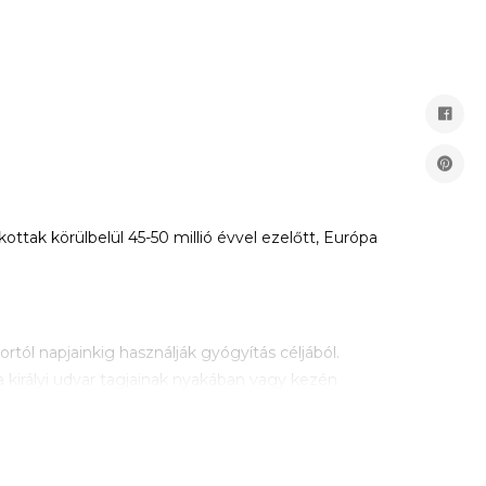
ttak körülbelül 45-50 millió évvel ezelőtt, Európa
rtól napjainkig használják gyógyítás céljából.
 királyi udvar tagjainak nyakában vagy kezén
e használható, ezek a következők: fogzás okozta
rek egyszerű viselése által a szervezet könnyebben
gés megelőzésében és kezelésében. A fa felszívja a