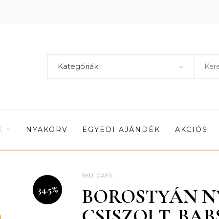
Kategóriák
K
NYAKÖRV
EGYEDI AJÁNDÉK
AKCIÓS
SKU:
CA93
.
34.5%
BOROSTYÁN N
CSISZOLT, BA