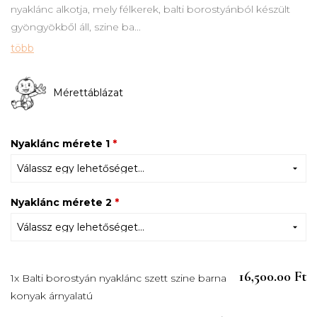
nyaklánc alkotja, mely félkerek, balti borostyánból készült
gyöngyökből áll, szine ba...
több
Mérettáblázat
Nyaklánc mérete 1
*
Nyaklánc mérete 2
*
16,500.00 Ft
1x Balti borostyán nyaklánc szett szine barna
konyak árnyalatú