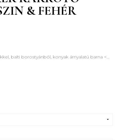
SZIN & FEHÉR
kkel, balti borostyánból, konyak
árnyalatú barna
<...