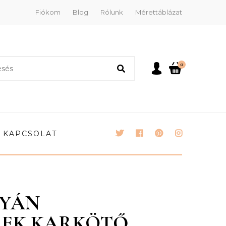
Fiókom
Blog
Rólunk
Mérettáblázat
0
KAPCSOLAT
TYÁN
REK KARKÖTŐ