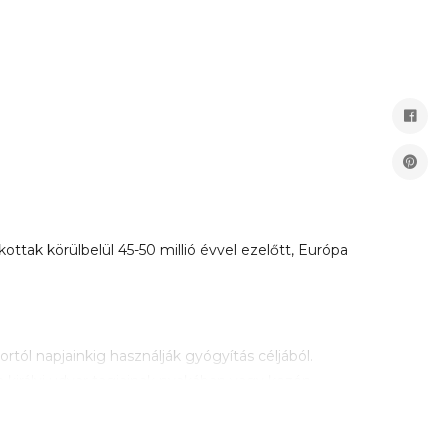
ttak körülbelül 45-50 millió évvel ezelőtt, Európa
rtól napjainkig használják gyógyítás céljából.
 királyi udvar tagjainak nyakában vagy kezén
e használható, ezek a következők: fogzás okozta
rek egyszerű viselése által a szervezet könnyebben