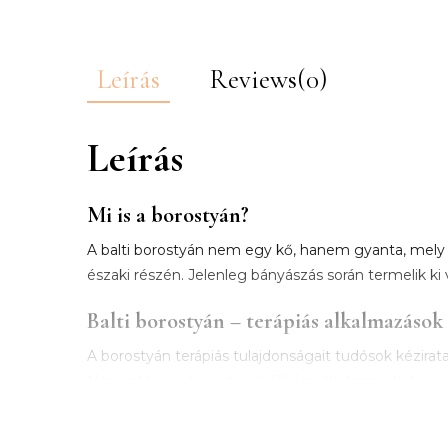
Leírás
Reviews(0)
Leírás
Mi is a borostyán?
A balti borostyán nem egy kő, hanem gyanta, mely a 
északi részén. Jelenleg bányászás során termelik ki 
Balti borostyán – terápiás alkalmazások
A borostyán terápiás tulajdonságait tudósok kézirata
Napjainkban a borostyánból készült ékszereket nyug
figyelhető meg. A borostyán, olaj, tinktúra, por, 
fájdalmak a gyerekeknél, fejfájás, izomfájdalom, ízü