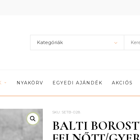
Kategóriák
K
NYAKÖRV
EGYEDI AJÁNDÉK
AKCIÓS
SKU:
SETB-028
.
ÚJ
BALTI BOROS
FELNŐTT/GYE