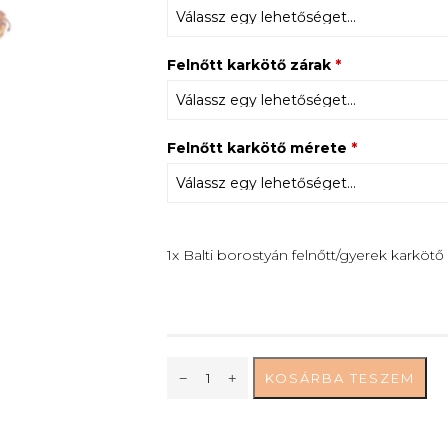
Felnőtt karkötő zárak
*
Felnőtt karkötő mérete
*
1x Balti borostyán felnőtt/gyerek karkötő 
KOSÁRBA TESZEM