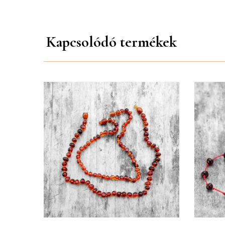
tud megküzdeni a mindennapi élet okozta stresszel.
szervezetben felgyülemlett savat és kiegyenlíti a
olyan belgyógyászati betegségek esetében is, min
Kapcsolódó termékek
Hogyan hat a balti borostyán?
A bőrrel való érintkezés során a borostyán átveszi 
Only lo
ezáltal a szervezetbe kerülve.
A Babaláncok egy családi vállalkozás, mely több, m
megvalósítása terén. A borostyán nyaklánc vagy ka
személyes igényeknek megfelelően és személyre sza
elérhetőek az üzletünkben.
Biztonságosak-e a borostyán ékszerek a
A borostyán nyakláncok és karkötők kifejezetten gy
lett csomózva, tehát ha a nyaklánc vagy a karkötő
különleges műanyagból készül az allergiás reakciók
nyakláncok záró rendszere pop-up típusú, ami azt je