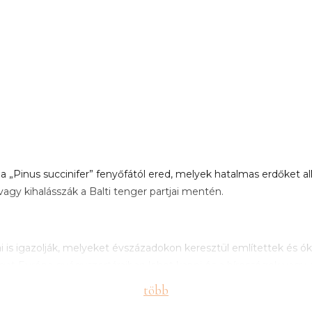
„Pinus succinifer” fenyőfától ered, melyek hatalmas erdőket alko
vagy kihalásszák a Balti tenger partjai mentén.
i is igazolják, melyeket évszázadokon keresztül említettek és óko
at Európa gyógyszertáraiban lehet kapni és a hírességek vagy a
ékszerek formájában különböző betegségek kezelésére/enyhítésér
több
leti fájdalmak, ízületi gyulladások. A borostyánból készült éksze