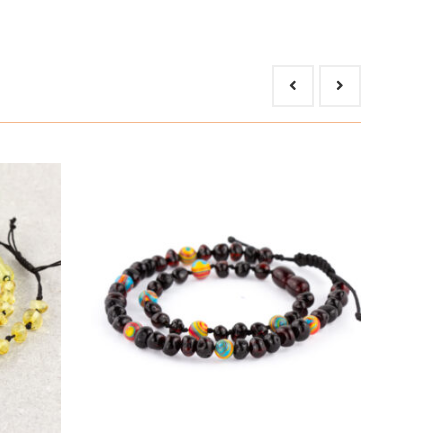
gés megelőzésében és kezelésében. A fa felszívja a
en/enyhítésében hasznos: pikkelysömör, akné és
y szukcinilsav tartalmú és felszívódik a bőrben,
 review.
eknek szánt borostyán ékszerek tervezése és
n gyereke életkorának felelnek meg vagy a
vagy bármilyen kő és szín kombinációval, melyek
i biztonsági előírásokat így: minden gyöngy külön
a készült borostyán ékszerek záró rendszere
dszerek kiválthatnak. A 3 éves életkorig készült
 6.8 kg-os feszültséggel húzzák. A karkötők záró