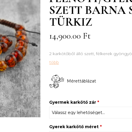
SZETT BARNA 
TÜRKIZ
14,900.00
Ft
2 karkötőből álló szett, félkerek gyöngyö
több
Mérettáblázat
Gyermek karkötő zár
*
Gyerek karkötő méret
*