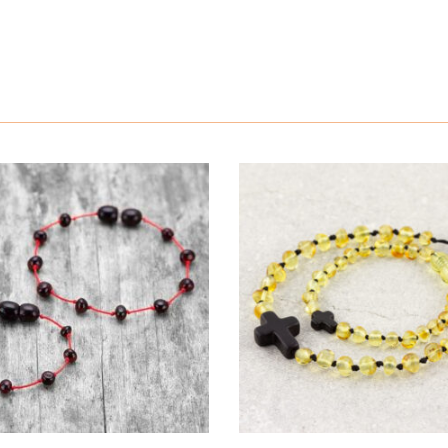
Reviews
 A mogyorófával kombinált balti borostyán segíthet a savtúlten
 szervezet pH értékét. Ez a következő bőrbetegségek kezeléséb
There are no reviews yet.
t a gyomorfekély, gyomor reflux és gyomorégés.
a test hőmérsékletét és minimális mennyiségű olajat enged ki, mel
gged in customers who have purchased this product may write a
int 20 éves tapasztalattal rendelkezik a gyerekeknek és felnőtt
rkötő kézzel készül, bizonyos paraméterek alapján, melyek az Ö
bható kezdőbetűkkel, névvel, féldrágakövekkel, zsinórszínnel 
 gyerekek számára?
erekek számára lettek tervezve és készítve, betartván az európa
 elszakad, a gyöngyök nem szóródnak széjjel. A gyerekek számár
 megelőzésének céljából, mely reakciókat különböző fém záró ren
lenti, hogy automatikusan kinyílik ha beakad vagy ha több, mint