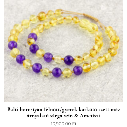
elveszett gyógymódot a nyolcvanas évek vége felé
néhány Quebec-ben élő család újraélesztette, akik újra
felfedezték a mogyorófa egyedi tulajdonságait.
Honnan származik a mogyorófa?
Tizennyolc különböző mogyorófa faj létezik. A mi,
mogyorófából készült gyöngyeik mind a Corylus Cornuta
(kaliforniai mogyoró) cserjéből származnak. Nyakláncaink
100%-os tisztaságú, természetes mogyorófából készülnek,
melyet a vadonból gyűjtünk be.
Mi is a borostyán?
A balti borostyán nem egy kő, hanem gyanta, mely a
„Pinus succinifer” fenyőfától ered, melyek hatalmas erdőket
Balti borostyán felnőtt/gyerek karkötő szett méz
alkottak körülbelül 45-50 millió évvel ezelőtt, Európa északi
árnyalatú sárga szín & Ametiszt
részén. Jelenleg bányászás során termelik ki vagy
10,900.00
Ft