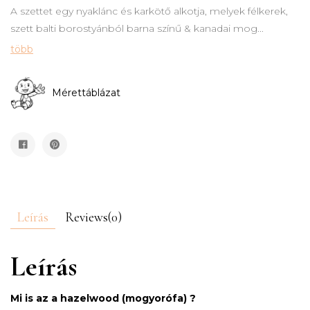
A szettet egy nyaklánc és karkötő alkotja, melyek félkerek,
szett balti borostyánból barna színű & kanadai mog...
több
Mérettáblázat
Leírás
Reviews(0)
Leírás
Mi is az a hazelwood (mogyorófa) ?