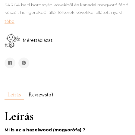
SÁRGA balti borostyán kövekből és kanadai mogyoró fából
készült hengerekből álló, félkerek kövekkel ellátott nyakl...
több
Mérettáblázat
Leírás
Reviews(0)
Leírás
Mi is az a hazelwood (mogyorófa) ?