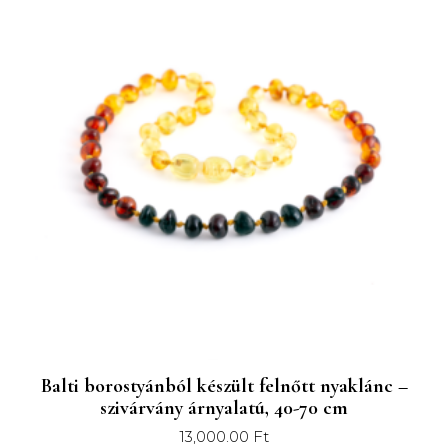
elveszett gyógymódot a nyolcvanas évek vége felé
néhány Quebec-ben élő család újraélesztette, akik újra
felfedezték a mogyorófa egyedi tulajdonságait.
Honnan származik a mogyorófa?
Tizennyolc különböző mogyorófa faj létezik. A mi,
mogyorófából készült gyöngyeik mind a Corylus Cornuta
(kaliforniai mogyoró) cserjéből származnak. Nyakláncaink
100%-os tisztaságú, természetes mogyorófából készülnek,
melyet a vadonból gyűjtünk be.
Mi is a borostyán?
A balti borostyán nem egy kő, hanem gyanta, mely a
„Pinus succinifer” fenyőfától ered, melyek hatalmas erdőket
Balti borostyánból készült felnőtt nyaklánc –
alkottak körülbelül 45-50 millió évvel ezelőtt, Európa északi
szivárvány árnyalatú, 40-70 cm
részén. Jelenleg bányászás során termelik ki vagy
13,000.00
Ft