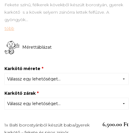
Fekete színű, félkerek kövekből készült borostyán, gyerek
karkötő s a kövek selyem zsinórra lettek felfűzve. A
gyöngyök...
több
Mérettáblázat
Karkötő mérete
*
Karkötő zárak
*
6,500.00 Ft
1x Balti borostyánból készült baba/gyerek
karkötő – fekete és piros zsinór