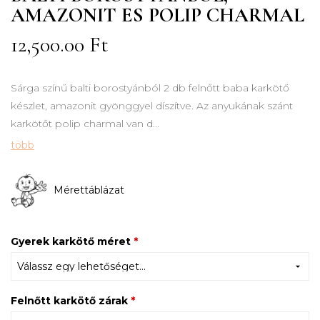
AMAZONIT ES POLIP CHARMAL
12,500.00
Ft
Sárga színű balti borostyánból 2 db felnőtt baba karkötő
készlet, amazonit gyönggyel díszítve. Az anyukának szánt
karkötőt polip charmal van d...
több
Mérettáblázat
Gyerek karkötő méret
*
Felnőtt karkötő zárak
*