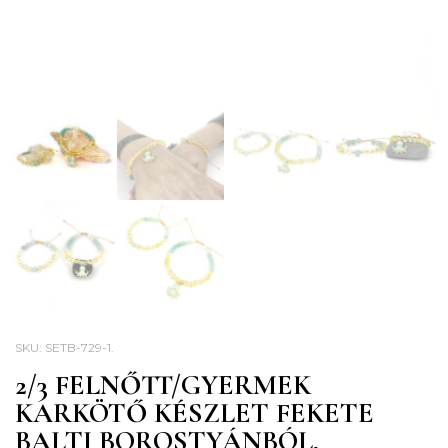
SKU:
SETB-729-1
.
2/3 FELNŐTT/GYERMEK
KARKÖTŐ KÉSZLET FEKETE
BALTI BOROSTYÁNBÓL,