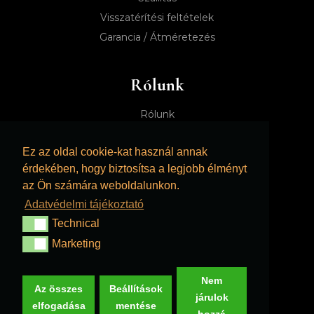
Visszatérítési feltételek
Garancia / Átméretezés
Rólunk
Rólunk
Merettablazat
Ez az oldal cookie-kat használ annak
Az égszerek karbantartása
érdekében, hogy biztosítsa a legjobb élményt
Mosoly album
az Ön számára weboldalunkon.
Gyakran ismételt kérdések!
Adatvédelmi tájékoztató
Technical
Technical
Kapcsolat
Marketing
Marketing
info@babalancok.hu
Nem
Az összes
Beállítások
(+40) 744379194
járulok
elfogadása
mentése