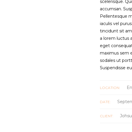
scelerisque. Q
accumsan. Susp
Pellentesque ma
iaculis vel puru
tincidunt sit a
a lorem luctus 
eget consequat
maximus sem eg
sodales ut portti
Suspendisse eu 
En
LOCATION:
Septem
DATE:
Johsu
CLIENT: