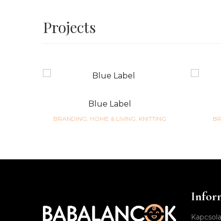
Projects
Blue Label
BRANDING, HOME & LIVING, KNITTING
BR
Infor
Kapcsola