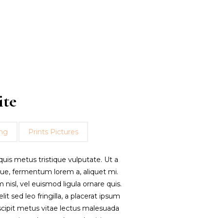
ite
ng
Prints Pictures
uis metus tristique vulputate. Ut a
que, fermentum lorem a, aliquet mi.
m nisl, vel euismod ligula ornare quis.
lit sed leo fringilla, a placerat ipsum
uscipit metus vitae lectus malesuada