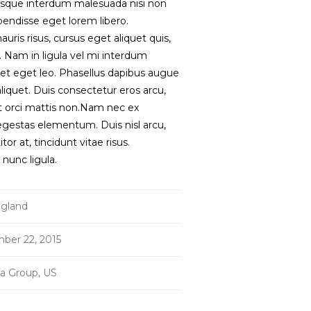
uisque interdum malesuada nisi non
endisse eget lorem libero.
uris risus, cursus eget aliquet quis,
s. Nam in ligula vel mi interdum
met eget leo. Phasellus dapibus augue
aliquet. Duis consectetur eros arcu,
 orci mattis non.Nam nec ex
estas elementum. Duis nisl arcu,
tor at, tincidunt vitae risus.
nunc ligula.
gland
ber 22, 2015
a Group, US