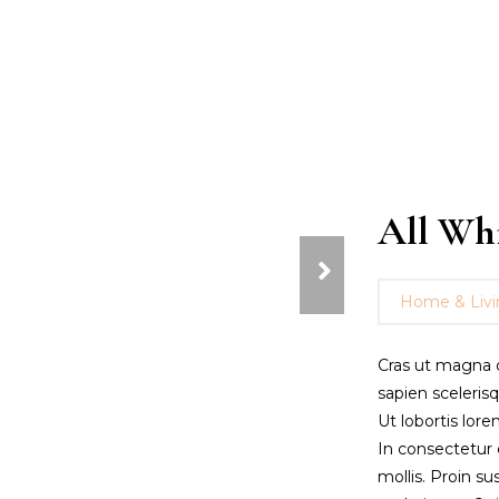
All Wh
Home & Livi
Cras ut magna q
sapien sceleris
Ut lobortis lore
In consectetur e
mollis. Proin s