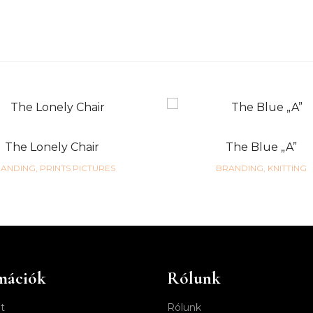
The Lonely Chair
The Blue „A”
ANDING, PRINTS PICTURES
BRANDING, KNITTING
mációk
Rólunk
t
Rólunk